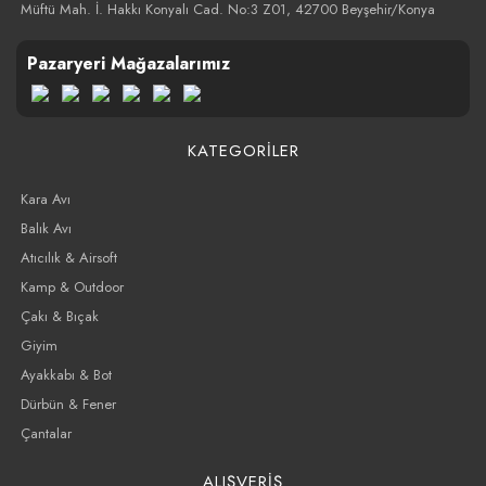
Müftü Mah. İ. Hakkı Konyalı Cad. No:3 Z01, 42700 Beyşehir/Konya
Pazaryeri Mağazalarımız
KATEGORİLER
Kara Avı
Balık Avı
Atıcılık & Airsoft
Kamp & Outdoor
Çakı & Bıçak
Giyim
Ayakkabı & Bot
Dürbün & Fener
Çantalar
ALIŞVERİŞ