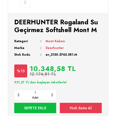
DEERHUNTER Rogaland Su
Geçirmez Softshell Mont M
Kategori
Mont Kaban
Marka
Deerhunter
Stok Kodu
av_2130.5763.381.M
10.348,58 TL
%15
12.174,81 TL
931,37 TL'den başlayan taksitlerle!
Adet
SEPETE EKLE
Hızlı Satın Al