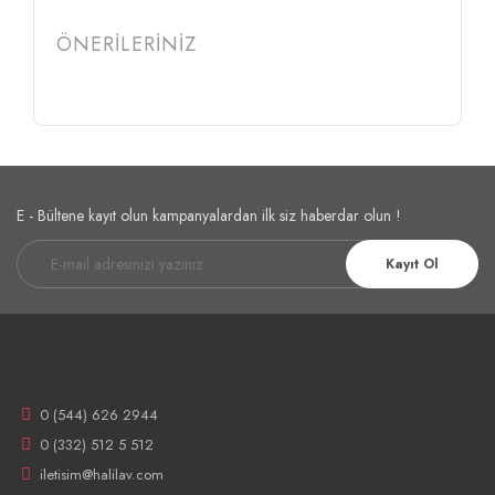
ÖNERİLERİNİZ
E - Bültene kayıt olun kampanyalardan ilk siz haberdar olun !
Kayıt Ol
0 (544) 626 2944
0 (332) 512 5 512
iletisim@halilav.com