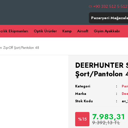
+90 332 512 5 512
Pazaryeri Mağazala
ıcılık Ekipmanları
Optik Ürünler
Kamp
Airsoft
Giyim Ayakkabı
Zip-Off Şort/Pantolon 48
DEERHUNTER Sl
Şort/Pantolon 
Kategori
Pan
Marka
Dee
Stok Kodu
av_
7.983,31
%15
9.392,13 TL