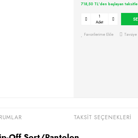
718,50 TL'den başlayan taksitle
SE
Adet
Favorilerime Ekle
Tavsiye 
RUMLAR
TAKSİT SEÇENEKLERİ
p-Off Şort/Pantolon