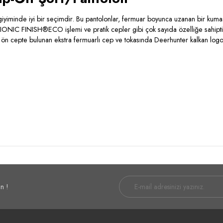
giyiminde iyi bir seçimdir. Bu pantolonlar, fermuar boyunca uzanan bir kum
BIONIC FINISH®ECO işlemi ve pratik cepler gibi çok sayıda özelliğe sahiptir
 sağ ön cepte bulunan ekstra fermuarlı cep ve tokasında Deerhunter kalkan lo
n !