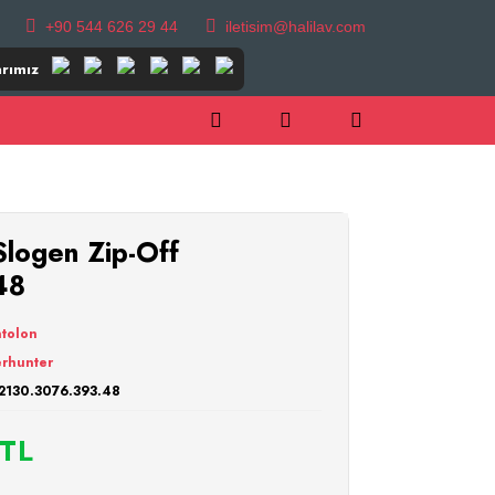
+90 544 626 29 44
iletisim@halilav.com
rımız
ogen Zip-Off
48
tolon
rhunter
2130.3076.393.48
 TL