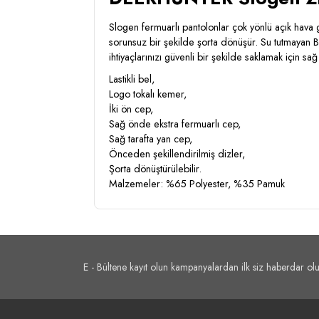
Slogen fermuarlı pantolonlar çok yönlü açık hava 
sorunsuz bir şekilde şorta dönüşür. Su tutmayan 
ihtiyaçlarınızı güvenli bir şekilde saklamak için
Lastikli bel,
Logo tokalı kemer,
İki ön cep,
Sağ önde ekstra fermuarlı cep,
Sağ tarafta yan cep,
Önceden şekillendirilmiş dizler,
Şorta dönüştürülebilir.
Malzemeler: %65 Polyester, %35 Pamuk
E - Bültene kayıt olun kampanyalardan ilk siz haberdar olu