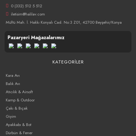
0 (332) 512 5 512
iletisim@halilav.com
Müftü Mah. İ. Hakkı Konyalı Cad. No:3 Z01, 42700 Beyşehir/Konya
Pazaryeri Mağazalarımız
KATEGORİLER
Kara Avı
Balık Avı
Atıcılık & Airsoft
Kamp & Outdoor
Çakı & Bıçak
Giyim
Ayakkabı & Bot
Dürbün & Fener