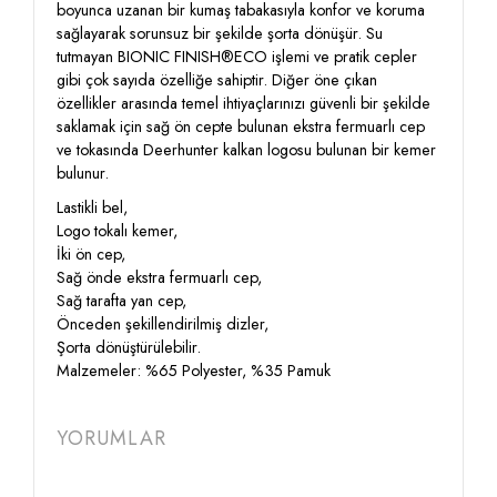
boyunca uzanan bir kumaş tabakasıyla konfor ve koruma
sağlayarak sorunsuz bir şekilde şorta dönüşür. Su
tutmayan BIONIC FINISH®ECO işlemi ve pratik cepler
gibi çok sayıda özelliğe sahiptir. Diğer öne çıkan
özellikler arasında temel ihtiyaçlarınızı güvenli bir şekilde
saklamak için sağ ön cepte bulunan ekstra fermuarlı cep
ve tokasında Deerhunter kalkan logosu bulunan bir kemer
bulunur.
Lastikli bel,
Logo tokalı kemer,
İki ön cep,
Sağ önde ekstra fermuarlı cep,
Sağ tarafta yan cep,
Önceden şekillendirilmiş dizler,
Şorta dönüştürülebilir.
Malzemeler: %65 Polyester, %35 Pamuk
YORUMLAR