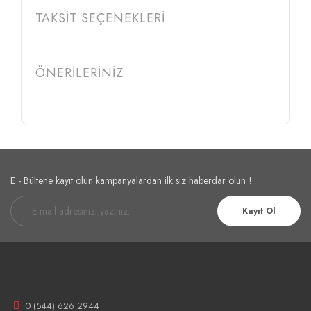
TAKSİT SEÇENEKLERİ
ÖNERİLERİNİZ
E - Bültene kayıt olun kampanyalardan ilk siz haberdar olun !
Kayıt Ol
0 (544) 626 2944