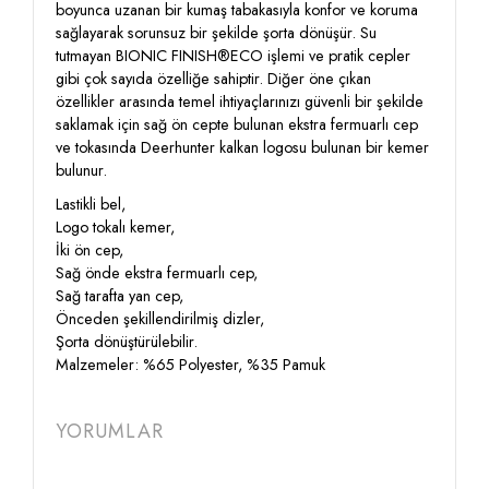
boyunca uzanan bir kumaş tabakasıyla konfor ve koruma
sağlayarak sorunsuz bir şekilde şorta dönüşür. Su
tutmayan BIONIC FINISH®ECO işlemi ve pratik cepler
gibi çok sayıda özelliğe sahiptir. Diğer öne çıkan
özellikler arasında temel ihtiyaçlarınızı güvenli bir şekilde
saklamak için sağ ön cepte bulunan ekstra fermuarlı cep
ve tokasında Deerhunter kalkan logosu bulunan bir kemer
bulunur.
Lastikli bel,
Logo tokalı kemer,
İki ön cep,
Sağ önde ekstra fermuarlı cep,
Sağ tarafta yan cep,
Önceden şekillendirilmiş dizler,
Şorta dönüştürülebilir.
Malzemeler: %65 Polyester, %35 Pamuk
YORUMLAR