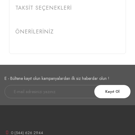
TAKSİT SEÇENEKLERİ
ÖNERİLERİNİZ
E - Bültene kayıt olun kampanyalardan ilk siz haberdar olun !
Kayıt Ol
0 (544) 626 2944