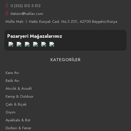
0 (332) 512 5 512
iletisim@halilav.com
Müftü Mah. İ. Hakkı Konyalı Cad. No:3 Z01, 42700 Beyşehir/Konya
Pazaryeri Mağazalarımız
KATEGORİLER
Kara Avı
Balık Avı
Atıcılık & Airsoft
Kamp & Outdoor
Çakı & Bıçak
Giyim
Ayakkabı & Bot
Dürbün & Fener