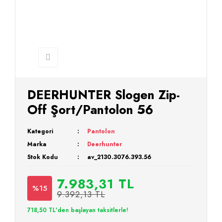
DEERHUNTER Slogen Zip-
Off Şort/Pantolon 56
Kategori
Pantolon
Marka
Deerhunter
Stok Kodu
av_2130.3076.393.56
7.983,31 TL
%15
9.392,13 TL
718,50 TL'den başlayan taksitlerle!