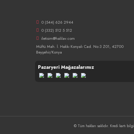
0 (544) 626 2944
0 (332) 512 5 512
iletisim@halilav.com
Müftü Mah. İ. Hakkı Konyalı Cad. No:3 Z01, 42700
Beyşehir/Konya
Pazaryeri Mağazalarımız
© Tüm hakları saklıdır. Kredi kartı bilgi