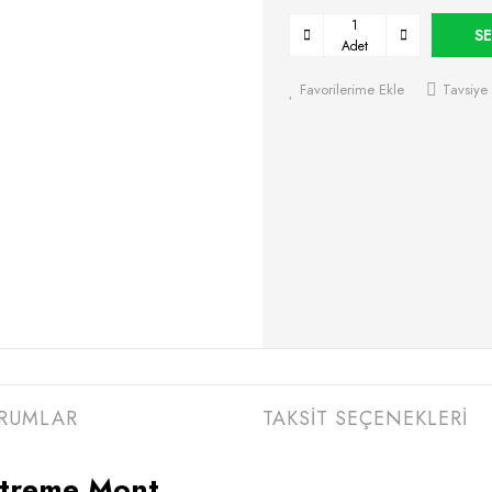
SE
Adet
Favorilerime Ekle
Tavsiye 
RUMLAR
TAKSİT SEÇENEKLERİ
treme Mont