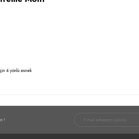
için 4 yönlü esnek
n !