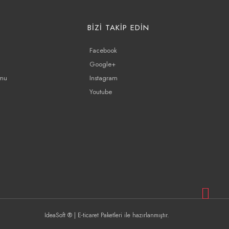
BİZİ TAKİP EDİN
Facebook
Google+
rmu
Instagram
Youtube
IdeaSoft ®
|
E-ticaret
Paketleri ile hazırlanmıştır.