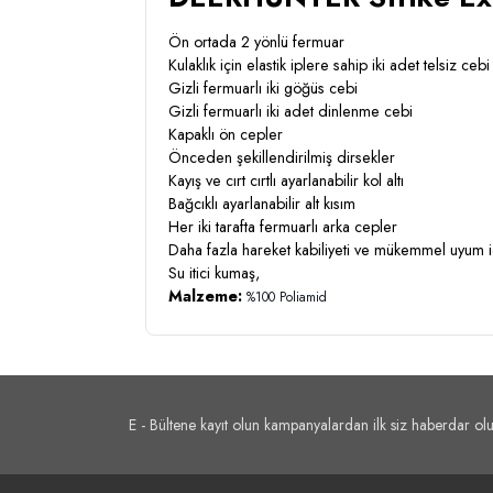
Ön ortada 2 yönlü fermuar
Kulaklık için elastik iplere sahip iki adet telsiz cebi
Gizli fermuarlı iki göğüs cebi
Gizli fermuarlı iki adet dinlenme cebi
Kapaklı ön cepler
Önceden şekillendirilmiş dirsekler
Kayış ve cırt cırtlı ayarlanabilir kol altı
Bağcıklı ayarlanabilir alt kısım
Her iki tarafta fermuarlı arka cepler
Daha fazla hareket kabiliyeti ve mükemmel uyum 
Su itici kumaş,
Malzeme:
%100 Poliamid
E - Bültene kayıt olun kampanyalardan ilk siz haberdar olu