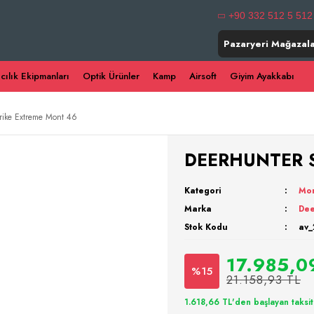
+90 332 512 5 512
Pazaryeri Mağazala
ıcılık Ekipmanları
Optik Ürünler
Kamp
Airsoft
Giyim Ayakkabı
ike Extreme Mont 46
DEERHUNTER St
Kategori
Mo
Marka
Dee
Stok Kodu
av_
17.985,0
%15
21.158,93 TL
1.618,66 TL'den başlayan taksit