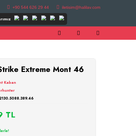
+90 544 626 29 44
iletisim@halilav.com
rımız
rike Extreme Mont 46
nt Kaban
rhunter
2130.5088.389.46
9 TL
lerle!