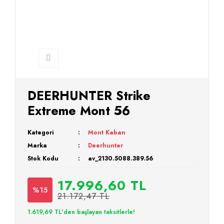
DEERHUNTER Strike
Extreme Mont 56
Kategori
Mont Kaban
Marka
Deerhunter
Stok Kodu
av_2130.5088.389.56
17.996,60 TL
%15
21.172,47 TL
1.619,69 TL'den başlayan taksitlerle!