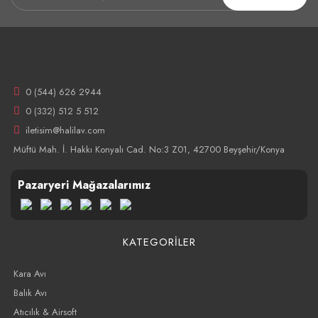
0 (544) 626 2944
0 (332) 512 5 512
iletisim@halilav.com
Müftü Mah. İ. Hakkı Konyalı Cad. No:3 Z01, 42700 Beyşehir/Konya
Pazaryeri Mağazalarımız
KATEGORİLER
Kara Avı
Balık Avı
Atıcılık & Airsoft