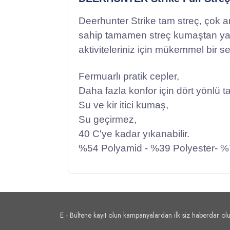
Deerhunter Strike tam streç, çok a
sahip tamamen streç kumaştan yapıl
aktiviteleriniz için mükemmel bir se
Fermuarlı pratik cepler,
Daha fazla konfor için dört yönlü t
Su ve kir itici kumaş,
Su geçirmez,
40 C'ye kadar yıkanabilir.
%54 Polyamid - %39 Polyester- %
E - Bültene kayıt olun kampanyalardan ilk siz haberdar olu