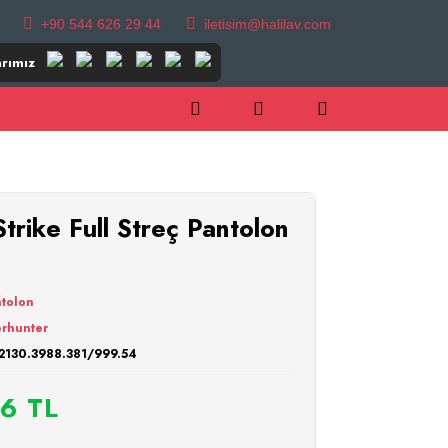
+90 544 626 29 44
iletisim@halilav.com
rımız
ike Full Streç Pantolon
4
tolon
rhunter
2130.3988.381/999.54
6 TL