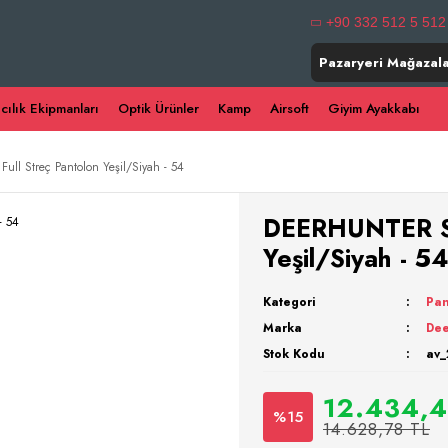
+90 332 512 5 512
Pazaryeri Mağazala
ıcılık Ekipmanları
Optik Ürünler
Kamp
Airsoft
Giyim Ayakkabı
ll Streç Pantolon Yeşil/Siyah - 54
DEERHUNTER Str
Yeşil/Siyah - 5
Kategori
Pan
Marka
Dee
Stok Kodu
av_
12.434,4
%15
14.628,78 TL