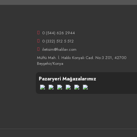
0 (544) 626 2944
0 (332) 512 5 512
iletisim@halilav.com
Müftü Mah. İ. Hakkı Konyalı Cad. No:3 Z01, 42700
Beyşehir/Konya
Pazaryeri Mağazalarımız