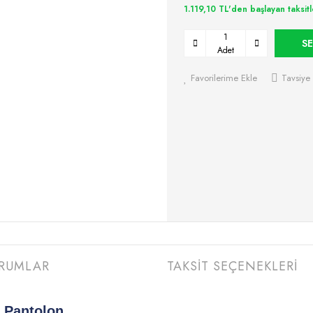
1.119,10 TL'den başlayan taksitl
SE
Adet
Favorilerime Ekle
Tavsiye 
RUMLAR
TAKSİT SEÇENEKLERİ
 Pantolon