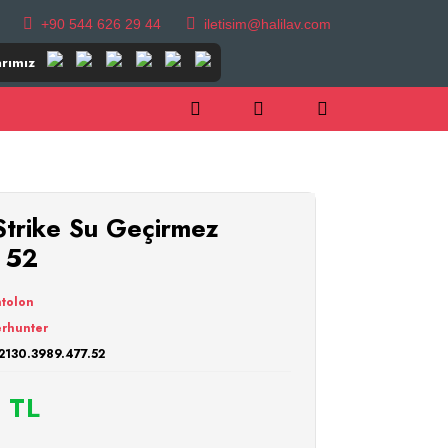
+90 544 626 29 44
iletisim@halilav.com
rımız
rike Su Geçirmez
 52
tolon
rhunter
2130.3989.477.52
 TL