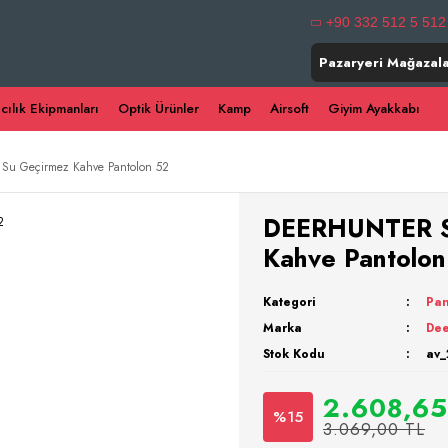
+90 332 512 5 512
Pazaryeri Mağazala
ıcılık Ekipmanları
Optik Ürünler
Kamp
Airsoft
Giyim Ayakkabı
Su Geçirmez Kahve Pantolon 52
DEERHUNTER St
Kahve Pantolon
Kategori
Pan
Marka
Dee
Stok Kodu
av_
2.608,65
%15
3.069,00 TL