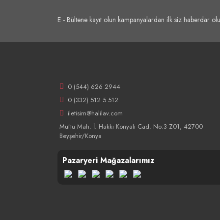
E - Bültene kayıt olun kampanyalardan ilk siz haberdar olu
0 (544) 626 2944
0 (332) 512 5 512
iletisim@halilav.com
Müftü Mah. İ. Hakkı Konyalı Cad. No:3 Z01, 42700
Beyşehir/Konya
Pazaryeri Mağazalarımız