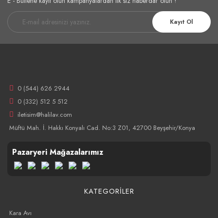
E - Bültene kayıt olun kampanyalardan ilk siz haberdar olun !
Kayıt Ol
0 (544) 626 2944
0 (332) 512 5 512
iletisim@halilav.com
Müftü Mah. İ. Hakkı Konyalı Cad. No:3 Z01, 42700 Beyşehir/Konya
Pazaryeri Mağazalarımız
KATEGORİLER
Kara Avı