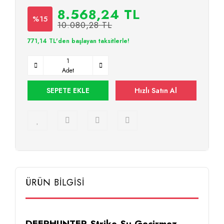
8.568,24 TL
%15
10.080,28 TL
771,14 TL'den başlayan taksitlerle!
Adet
SEPETE EKLE
Hızlı Satın Al
ÜRÜN BİLGİSİ
DEERHUNTER Strike Su Geçirmez