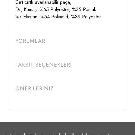
Cırt cırtlı ayarlanabilir paça,
Dış Kumaş: %65 Polyester, %35 Pamuk
%7 Elastan, %54 Poliamid, %39 Polyester
YORUMLAR
TAKSİT SEÇENEKLERİ
ÖNERİLERİNİZ