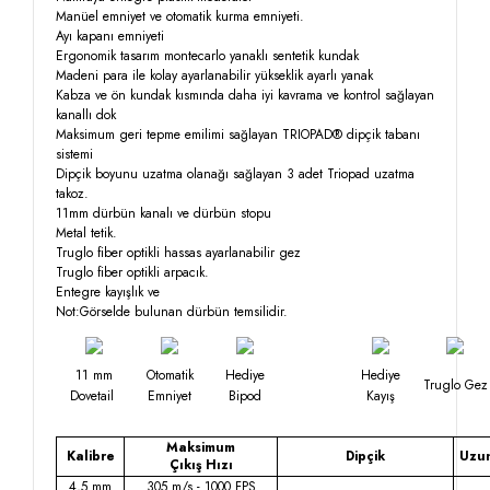
Manüel emniyet ve otomatik kurma emniyeti.
Ayı kapanı emniyeti
Ergonomik tasarım montecarlo yanaklı sentetik kundak
Madeni para ile kolay ayarlanabilir yükseklik ayarlı yanak
Kabza ve ön kundak kısmında daha iyi kavrama ve kontrol sağlayan
kanallı dok
Maksimum geri tepme emilimi sağlayan TRIOPAD® dipçik tabanı
sistemi
Dipçik boyunu uzatma olanağı sağlayan 3 adet Triopad uzatma
takoz.
11mm dürbün kanalı ve dürbün stopu
Metal tetik.
Truglo fiber optikli hassas ayarlanabilir gez
Truglo fiber optikli arpacık.
Entegre kayışlık ve
Not:Görselde bulunan dürbün temsilidir.
11 mm
Otomatik
Hediye
Hediye
Truglo Gez
Dovetail
Emniyet
Bipod
Kayış
Maksimum
Kalibre
Dipçik
Uzu
Çıkış Hızı
4,5 mm
305 m/s - 1000 FPS