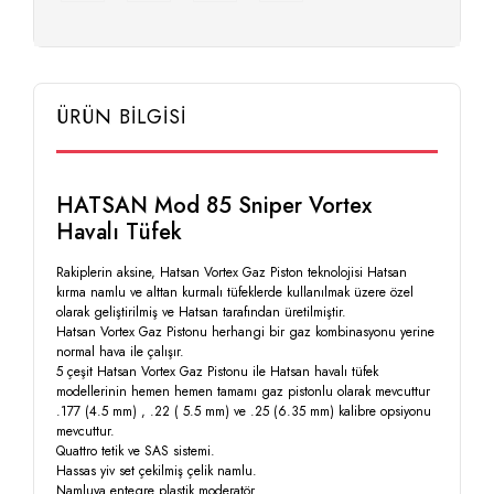
ÜRÜN BİLGİSİ
HATSAN Mod 85 Sniper Vortex
Havalı Tüfek
Rakiplerin aksine, Hatsan Vortex Gaz Piston teknolojisi Hatsan
kırma namlu ve alttan kurmalı tüfeklerde kullanılmak üzere özel
olarak geliştirilmiş ve Hatsan tarafından üretilmiştir.
Hatsan Vortex Gaz Pistonu herhangi bir gaz kombinasyonu yerine
normal hava ile çalışır.
5 çeşit Hatsan Vortex Gaz Pistonu ile Hatsan havalı tüfek
modellerinin hemen hemen tamamı gaz pistonlu olarak mevcuttur
.177 (4.5 mm) , .22 ( 5.5 mm) ve .25 (6.35 mm) kalibre opsiyonu
mevcuttur.
Quattro tetik ve SAS sistemi.
Hassas yiv set çekilmiş çelik namlu.
Namluya entegre plastik moderatör