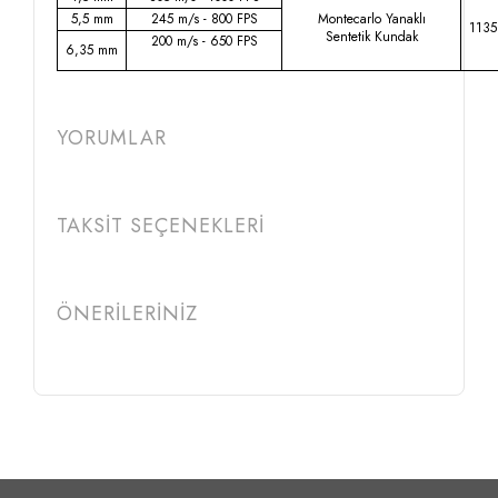
5,5 mm
245 m/s - 800 FPS
Montecarlo Yanaklı
113
Sentetik Kundak
200 m/s - 650 FPS
6,35 mm
YORUMLAR
TAKSİT SEÇENEKLERİ
ÖNERİLERİNİZ
Etiketler :
hatsan mod 85 sniper vortex
hatsan mod 85 vortex
hatsan mod 85 fiyat
hatsan mod 85 sniper vortex fiyat