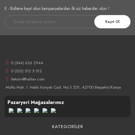
E - Bültene kayıt olun kampanyalardan ilk siz haberdar olun !
Kayıt Ol
0 (544) 626 2944
0 (332) 512 5 512
iletisim@halilav.com
Müftü Mah. İ. Hakkı Konyalı Cad. No:3 Z01, 42700 Beyşehir/Konya
Pazaryeri Mağazalarımız
KATEGORİLER