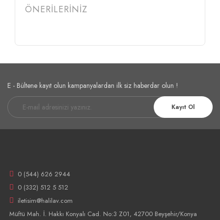
ÖNERİLERİNİZ
E - Bültene kayıt olun kampanyalardan ilk siz haberdar olun !
Kayıt Ol
0 (544) 626 2944
0 (332) 512 5 512
iletisim@halilav.com
Müftü Mah. İ. Hakkı Konyalı Cad. No:3 Z01, 42700 Beyşehir/Konya