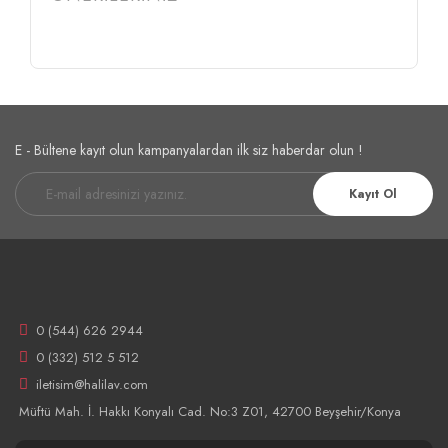
E - Bültene kayıt olun kampanyalardan ilk siz haberdar olun !
Kayıt Ol
0 (544) 626 2944
0 (332) 512 5 512
iletisim@halilav.com
Müftü Mah. İ. Hakkı Konyalı Cad. No:3 Z01, 42700 Beyşehir/Konya