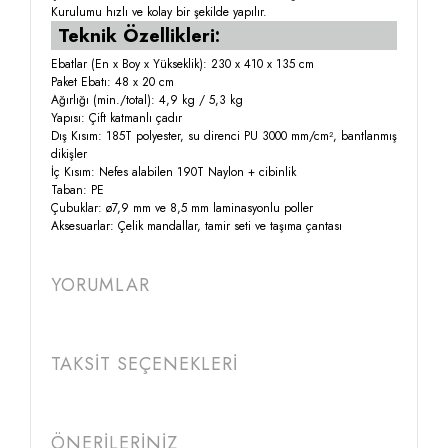
Kurulumu hızlı ve kolay bir şekilde yapılır.
Teknik Özellikleri:
Ebatlar (En x Boy x Yükseklik): 230 x 410 x 135 cm
Paket Ebatı: 48 x 20 cm
Ağırlığı (min./total): 4,9 kg / 5,3 kg
Yapısı: Çift katmanlı çadır
Dış Kısım: 185T polyester, su direnci PU 3000 mm/cm², bantlanmış
dikişler
İç Kısım: Nefes alabilen 190T Naylon + cibinlik
Taban: PE
Çubuklar: ø7,9 mm ve 8,5 mm laminasyonlu poller
Aksesuarlar: Çelik mandallar, tamir seti ve taşıma çantası
YORUMLAR
TAKSİT SEÇENEKLERİ
ÖNERİLERİNİZ