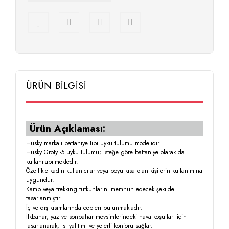
ÜRÜN BİLGİSİ
Ürün Açıklaması:
Husky markalı battaniye tipi uyku tulumu modelidir.
Husky Groty -5 uyku tulumu; isteğe göre battaniye olarak da
kullanılabilmektedir.
Özellikle kadın kullanıcılar veya boyu kısa olan kişilerin kullanımına
uygundur.
Kamp veya trekking tutkunlarını memnun edecek şekilde
tasarlanmıştır.
İç ve dış kısımlarında cepleri bulunmaktadır.
İlkbahar, yaz ve sonbahar mevsimlerindeki hava koşulları için
tasarlanarak, ısı yalıtımı ve yeterli konforu sağlar.