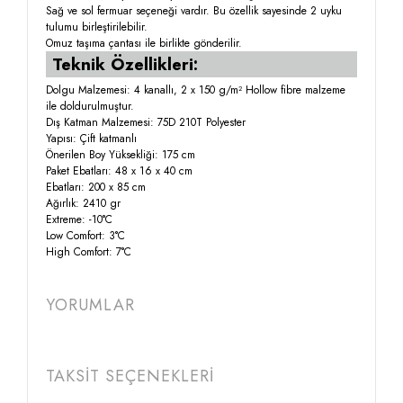
Sağ ve sol fermuar seçeneği vardır. Bu özellik sayesinde 2 uyku
tulumu birleştirilebilir.
Omuz taşıma çantası ile birlikte gönderilir.
Teknik Özellikleri:
Dolgu Malzemesi: 4 kanallı, 2 x 150 g/m² Hollow fibre malzeme
ile doldurulmuştur.
Dış Katman Malzemesi: 75D 210T Polyester
Yapısı: Çift katmanlı
Önerilen Boy Yüksekliği: 175 cm
Paket Ebatları: 48 x 16 x 40 cm
Ebatları: 200 x 85 cm
Ağırlık: 2410 gr
Extreme: -10°C
Low Comfort: 3°C
High Comfort: 7°C
YORUMLAR
TAKSİT SEÇENEKLERİ