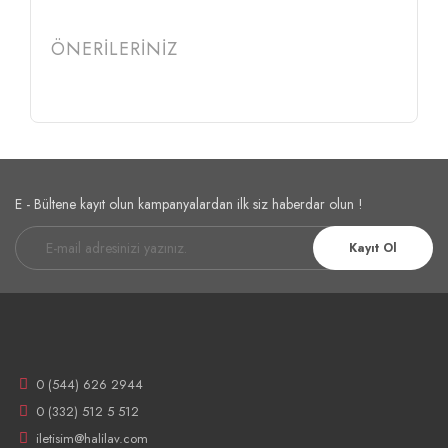
ÖNERİLERİNİZ
E - Bültene kayıt olun kampanyalardan ilk siz haberdar olun !
Kayıt Ol
0 (544) 626 2944
0 (332) 512 5 512
iletisim@halilav.com