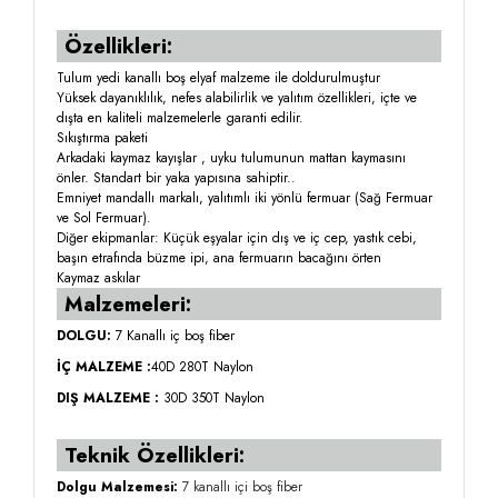
Özellikleri:
Tulum yedi kanallı boş elyaf malzeme ile doldurulmuştur
Yüksek dayanıklılık, nefes alabilirlik ve yalıtım özellikleri, içte ve
dışta en kaliteli malzemelerle garanti edilir.
Sıkıştırma paketi
Arkadaki kaymaz kayışlar , uyku tulumunun mattan kaymasını
önler. Standart bir yaka yapısına sahiptir..
Emniyet mandallı markalı, yalıtımlı iki yönlü fermuar (Sağ Fermuar
ve Sol Fermuar).
Diğer ekipmanlar: Küçük eşyalar için dış ve iç cep, yastık cebi,
başın etrafında büzme ipi, ana fermuarın bacağını örten
Kaymaz askılar
Malzemeleri:
DOLGU:
7 Kanallı iç boş fiber
İÇ MALZEME :
40D 280T Naylon
DIŞ MALZEME :
30D 350T Naylon
Teknik Özellikleri:
Dolgu Malzemesi:
7 kanallı içi boş fiber