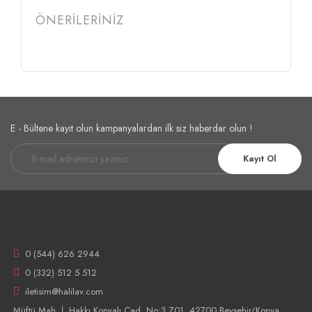
ÖNERİLERİNİZ
E - Bültene kayıt olun kampanyalardan ilk siz haberdar olun !
Kayıt Ol
0 (544) 626 2944
0 (332) 512 5 512
iletisim@halilav.com
Müftü Mah. İ. Hakkı Konyalı Cad. No:3 Z01, 42700 Beyşehir/Konya