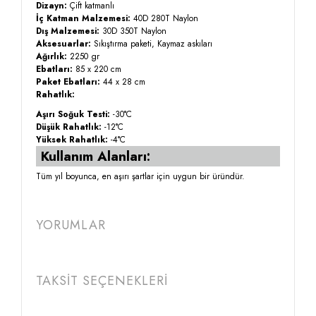
Dizayn:
Çift katmanlı
İç Katman Malzemesi:
40D 280T Naylon
Dış Malzemesi:
30D 350T Naylon
Aksesuarlar:
Sıkıştırma paketi, Kaymaz askıları
Ağırlık:
2250 gr
Ebatları:
85 x 220 cm
Paket Ebatları:
44 x 28 cm
Rahatlık:
Aşırı Soğuk Testi:
-30°C
Düşük Rahatlık:
-12°C
Yüksek Rahatlık:
-4°C
Kullanım Alanları:
Tüm yıl boyunca, en aşırı şartlar için uygun bir üründür.
YORUMLAR
TAKSİT SEÇENEKLERİ