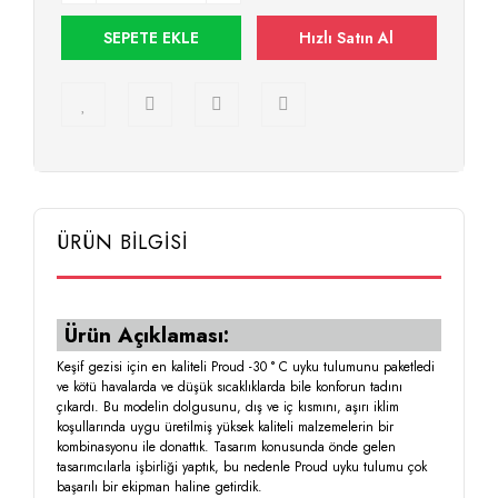
SEPETE EKLE
Hızlı Satın Al
ÜRÜN BİLGİSİ
Ürün Açıklaması:
Keşif gezisi için en kaliteli Proud -30 ° C uyku tulumunu paketledi
ve kötü havalarda ve düşük sıcaklıklarda bile konforun tadını
çıkardı. Bu modelin dolgusunu, dış ve iç kısmını, aşırı iklim
koşullarında uygu üretilmiş yüksek kaliteli malzemelerin bir
kombinasyonu ile donattık. Tasarım konusunda önde gelen
tasarımcılarla işbirliği yaptık, bu nedenle Proud uyku tulumu çok
başarılı bir ekipman haline getirdik.