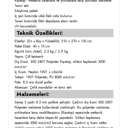
Ripstop - Mekanik hasarlara ve yırtılmalara karşı korumalı malzeme
Tamir seti
Sıkıştırma paketi
İç yan kısmında ufak fileli cebi bulunur.
Tavan kısmında fileli depolama alanı vardır.
UV korumalıdır.
Teknik Özellikleri:
Ebatlar: (En x Boy x Yükseklik): 210 × 270 × 130 cm
Paket Ebatı: 40 × 15 cm
Ağırlık (min./total): 2,5 kg / 2,9 kg
Yapısı: Çift katmanlı
Dış Kısım: 30D 280T Polyester Ripstop, silikon kaplamalı 3000
mm/cm²
İç Kısım: Naylon 190T + cibinlik
Taban: 190T Polyester, PU 8000 mm/cm²
Pole: 8,5 mm dural poller
Aksesuar: Çelik mandallar ve tamir seti
Malzemeleri:
Sawaj 3 çadır 8.5 mm pollere sahiptir. Çadırın dış kısmı 30D 280T
Polyester malzeme kullanılarak üretilmiştir. Bu polyester malzeme,
yırtılmalara karşı modifikasyonu (Ripstop) sayesinde mekanik
hasarlara karşı daha dayanıklı yapıdadır. Silikon kaplaması
sayesinde 3000 mm/cm2 koruma sağlar. Çadırın iç kısmı nefes