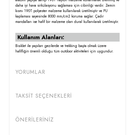
alabilir yapıya sahip 190T naylon malzeme kullanılarak üretilmiş ve
daha iyi hava sirkülasyonu sağlaması için cibinliği vardır. Zemin
kısmı 190T polyester malzeme kullanılarak üretilmiştir ve PU
kaplaması sayesinde 8000 mm/cm2 koruma sağlar. Çadır
mandalları ise hafif bir malzeme olan dural kullanılarak üretilmiştir.
Kullanım Alanları:
Bisiklet ile yapılan gezilerde ve trekking başta olmak üzere
hafifliğin önemli olduğu tüm outdoor aktiviteleri için uygundur.
YORUMLAR
TAKSİT SEÇENEKLERİ
ÖNERİLERİNİZ