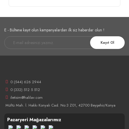
E - Bültene kayıt olun kampanyalardan ilk siz haberdar olun !
Kayıt Ol
0 (544) 626 2944
0 (332) 512 5 512
iletisim@halilav.com
Müftü Mah. İ. Hakkı Konyalı Cad. No:3 Z01, 42700 Beyşehir/Konya
Pazaryeri Mağazalarımız