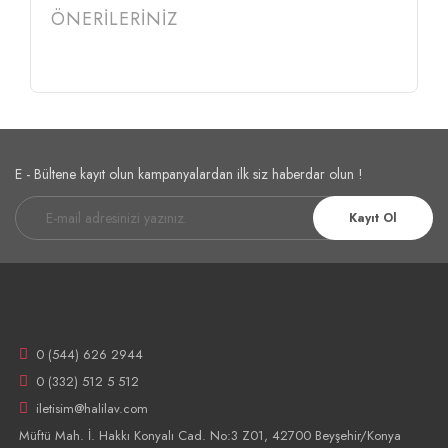
ÖNERİLERİNİZ
E - Bültene kayıt olun kampanyalardan ilk siz haberdar olun !
Kayıt Ol
0 (544) 626 2944
0 (332) 512 5 512
iletisim@halilav.com
Müftü Mah. İ. Hakkı Konyalı Cad. No:3 Z01, 42700 Beyşehir/Konya