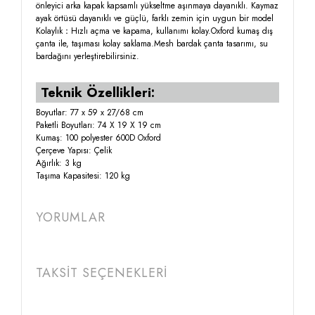
önleyici arka kapak kapsamlı yükseltme aşınmaya dayanıklı. Kaymaz
ayak örtüsü dayanıklı ve güçlü, farklı zemin için uygun bir model
Kolaylık：Hızlı açma ve kapama, kullanımı kolay.Oxford kumaş dış
çanta ile, taşıması kolay saklama.Mesh bardak çanta tasarımı, su
bardağını yerleştirebilirsiniz.
Teknik Özellikleri:
Boyutlar: 77 x 59 x 27/68 cm
Paketli Boyutları: 74 X 19 X 19 cm
Kumaş: 100 polyester 600D Oxford
Çerçeve Yapısı: Çelik
Ağırlık: 3 kg
Taşıma Kapasitesi: 120 kg
YORUMLAR
TAKSİT SEÇENEKLERİ