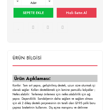
Adet
SEPETE EKLE
Hızlı Satın Al
ÜRÜN BİLGİSİ
Ürün Açıklaması:
Konfor: Tam sırt yapısı, geliştirilmiş destek, uzun süre oturmak içi
olanak sağlar. Kolları desteklemek için lamine pamuklu kolçaklar；
Nefes alabilir: Terlemeyi önlemesi için nefes alabilirlik için ağ
yapısı. Dayanıklılık: Sandalyenin daha sağlam ve sağlam olması
için ek 2 dikey destek çerçevesinin ön tarafı olan Q195 çelik boru
çapraz braketinin kullanımı. Diş açma manşonu ve delinme