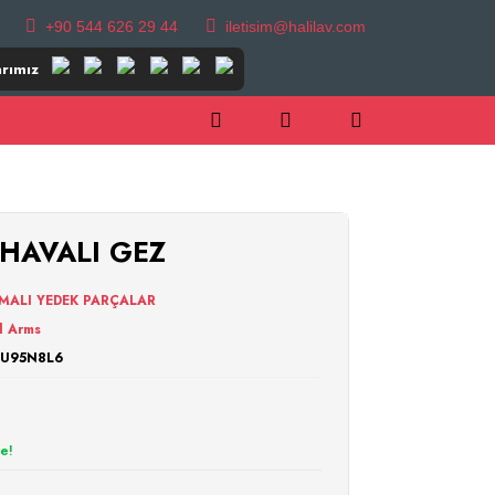
+90 544 626 29 44
iletisim@halilav.com
rımız
 HAVALI GEZ
RMALI YEDEK PARÇALAR
l Arms
2U95N8L6
le!