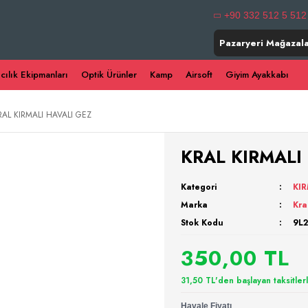
+90 332 512 5 512
Pazaryeri Mağazala
ıcılık Ekipmanları
Optik Ürünler
Kamp
Airsoft
Giyim Ayakkabı
RAL KIRMALI HAVALI GEZ
KRAL KIRMALI
Kategori
KI
Marka
Kra
Stok Kodu
9L
350,00 TL
31,50 TL'den başlayan taksitler
Havale Fiyatı