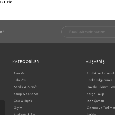
MEKTEDİR
n !
KATEGORİLER
ALIŞVERİŞ
Kara Avı
Gizlilik ve Güvenlik
Balık Avı
Banka Bilgilerimiz
Atıcılık & Airsoft
Havale Bildirim Fo
Kamp & Outdoor
Kargo Takip
Çakı & Bıçak
İade Şartları
Giyim
Ödeme ve Teslimat
Ayakkabı & Bot
İletişim