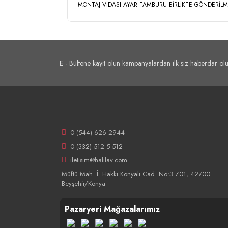
MONTAJ VİDASI AYAR TAMBURU BİRLİKTE GÖNDERİL
E - Bültene kayıt olun kampanyalardan ilk siz haberdar olu
0 (544) 626 2944
0 (332) 512 5 512
iletisim@halilav.com
Müftü Mah. İ. Hakkı Konyalı Cad. No:3 Z01, 42700
Beyşehir/Konya
Pazaryeri Mağazalarımız