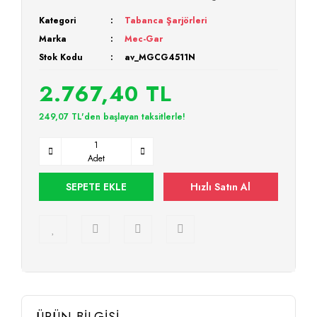
Kategori
Tabanca Şarjörleri
Marka
Mec-Gar
Stok Kodu
av_MGCG4511N
2.767,40 TL
249,07 TL'den başlayan taksitlerle!
Adet
SEPETE EKLE
Hızlı Satın Al