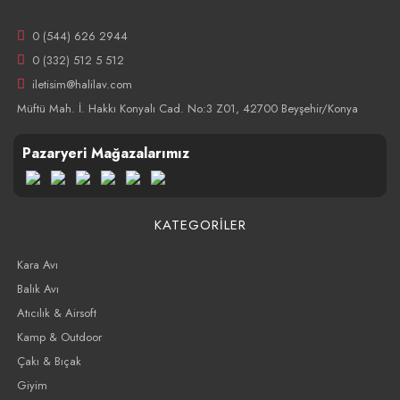
0 (544) 626 2944
0 (332) 512 5 512
iletisim@halilav.com
Müftü Mah. İ. Hakkı Konyalı Cad. No:3 Z01, 42700 Beyşehir/Konya
Pazaryeri Mağazalarımız
KATEGORİLER
Kara Avı
Balık Avı
Atıcılık & Airsoft
Kamp & Outdoor
Çakı & Bıçak
Giyim