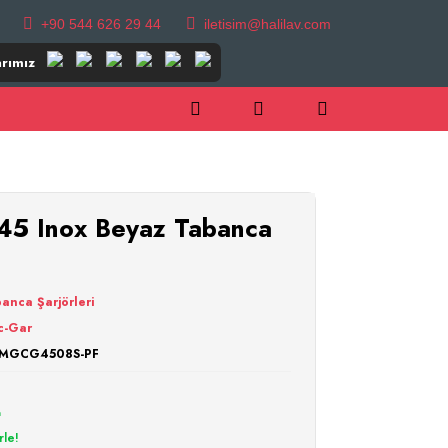
+90 544 626 29 44
iletisim@halilav.com
rımız
45 Inox Beyaz Tabanca
anca Şarjörleri
c-Gar
_MGCG4508S-PF
L
rle!