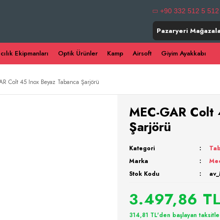
+90 332 512 5 512
Pazaryeri Mağazala
ıcılık Ekipmanları
Optik Ürünler
Kamp
Airsoft
Giyim Ayakkabı
R Colt 45 Inox Beyaz Tabanca Şarjörü
MEC-GAR Colt 
Şarjörü
Kategori
Tab
Marka
Me
Stok Kodu
av
3.497,86 T
314,81 TL'den başlayan taksitle