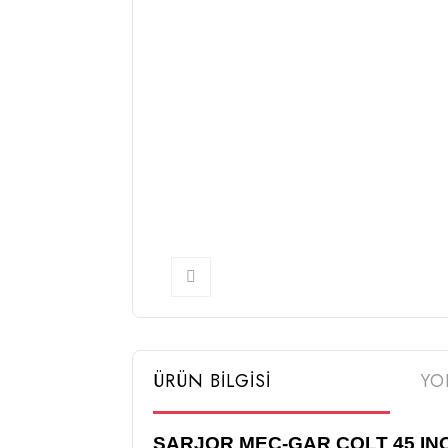
ÜRÜN BİLGİSİ
YO
SARJOR MEC-GAR COLT 45 INO