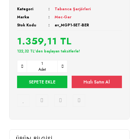
Kategori
Tabanca Şarjörleri
Marka
Mec-Gar
Stok Kodu
av_MGP1-SET-BER
1.359,11 TL
122,32 TL'den başlayan taksitlerle!
Adet
SEPETE EKLE
Hızlı Satın Al