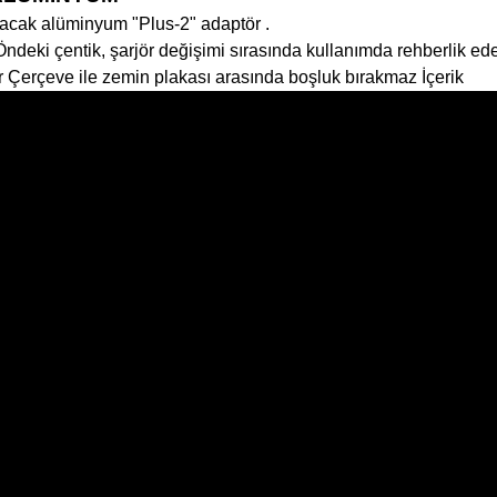
yacak alüminyum "Plus-2" adaptör .
ndeki çentik, şarjör değişimi sırasında kullanımda rehberlik ede
r Çerçeve ile zemin plakası arasında boşluk bırakmaz İçerik