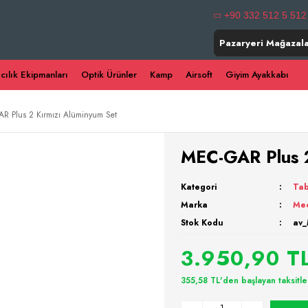
+90 332 512 5 512
Pazaryeri Mağazala
ıcılık Ekipmanları
Optik Ürünler
Kamp
Airsoft
Giyim Ayakkabı
R Plus 2 Kırmızı Alüminyum Set
MEC-GAR Plus 2
Kategori
Tab
Marka
Me
Stok Kodu
av
3.950,90 T
355,58 TL'den başlayan taksitle