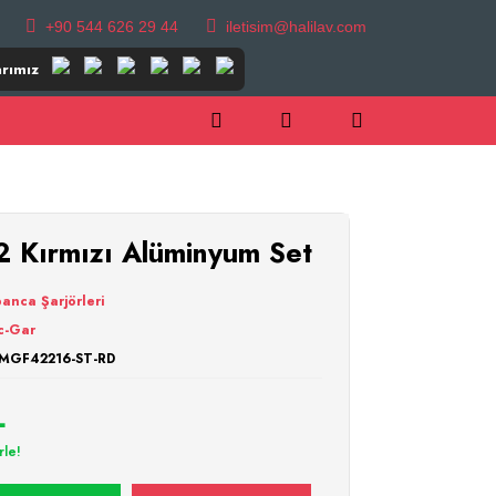
+90 544 626 29 44
iletisim@halilav.com
rımız
 Kırmızı Alüminyum Set
anca Şarjörleri
c-Gar
_MGF42216-ST-RD
L
rle!