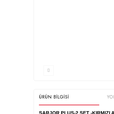
ÜRÜN BİLGİSİ
YO
SARJOR PLUS-2 SET -KIRMIZI