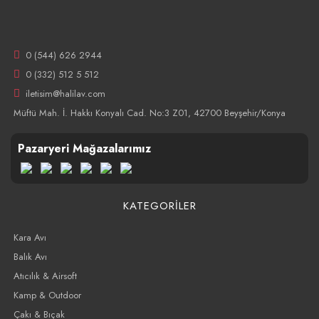
0 (544) 626 2944
0 (332) 512 5 512
iletisim@halilav.com
Müftü Mah. İ. Hakkı Konyalı Cad. No:3 Z01, 42700 Beyşehir/Konya
Pazaryeri Mağazalarımız
KATEGORİLER
Kara Avı
Balık Avı
Atıcılık & Airsoft
Kamp & Outdoor
Çakı & Bıçak