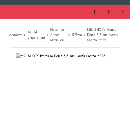
Havalı ve
MR. SHOTY Premium
Atıcılık
Anasayfa
Airsoft
5,5mm
Dome 5,5 mm Havalı
Ekipmanları
Mermileri
Saçma *225