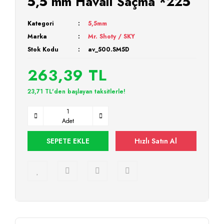
5,5 mm Havalı Saçma *225
Kategori
5,5mm
Marka
Mr. Shoty / SKY
Stok Kodu
av_500.SM5D
263,39 TL
23,71 TL'den başlayan taksitlerle!
Adet
SEPETE EKLE
Hızlı Satın Al