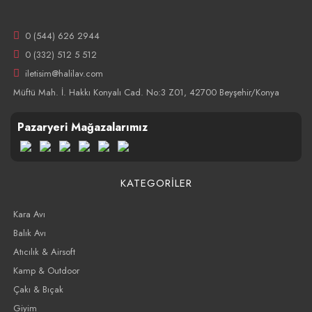
0 (544) 626 2944
0 (332) 512 5 512
iletisim@halilav.com
Müftü Mah. İ. Hakkı Konyalı Cad. No:3 Z01, 42700 Beyşehir/Konya
Pazaryeri Mağazalarımız
KATEGORİLER
Kara Avı
Balık Avı
Atıcılık & Airsoft
Kamp & Outdoor
Çakı & Bıçak
Giyim