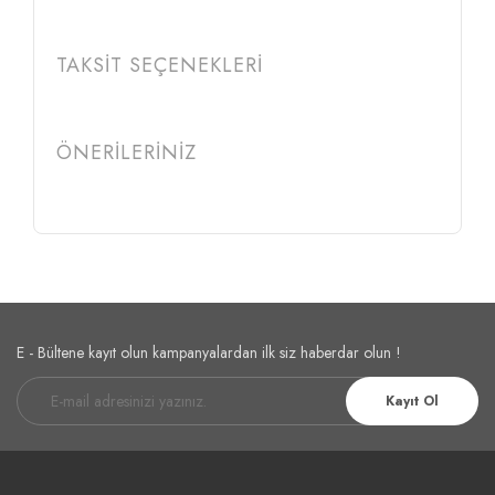
TAKSİT SEÇENEKLERİ
ÖNERİLERİNİZ
Etiketler :
niksan ozark
niksan ozark pcp
niksan pcp tüfek
E - Bültene kayıt olun kampanyalardan ilk siz haberdar olun !
Kayıt Ol