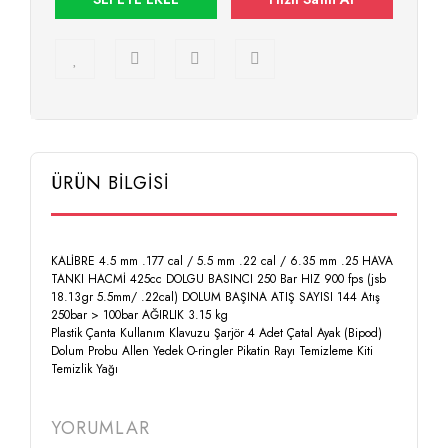
ÜRÜN BİLGİSİ
KALİBRE 4.5 mm .177 cal / 5.5 mm .22 cal / 6.35 mm .25 HAVA
TANKI HACMİ 425cc DOLGU BASINCI 250 Bar HIZ 900 fps (jsb
18.13gr 5.5mm/ .22cal) DOLUM BAŞINA ATIŞ SAYISI 144 Atış
250bar > 100bar AĞIRLIK 3.15 kg
Plastik Çanta Kullanım Klavuzu Şarjör 4 Adet Çatal Ayak (Bipod)
Dolum Probu Allen Yedek O-ringler Pikatin Rayı Temizleme Kiti
Temizlik Yağı
YORUMLAR