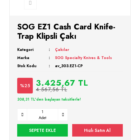
SOG EZ1 Cash Card Knife-
Trap Klipsli Çakı
Kategori
Çakılar
Marka
SOG Specialty Knives & Tools
Stok Kodu
av_303.EZ1-CP
3.425,67 TL
%25
4.567,56 TL
308,31 TL'den başlayan taksitlerle!
Adet
SEPETE EKLE
Hızlı Satın Al