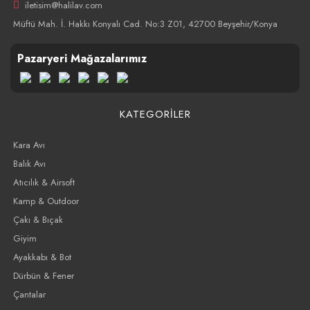
iletisim@halilav.com
Müftü Mah. İ. Hakkı Konyalı Cad. No:3 Z01, 42700 Beyşehir/Konya
Pazaryeri Mağazalarımız
KATEGORİLER
Kara Avı
Balık Avı
Atıcılık & Airsoft
Kamp & Outdoor
Çakı & Bıçak
Giyim
Ayakkabı & Bot
Dürbün & Fener
Çantalar