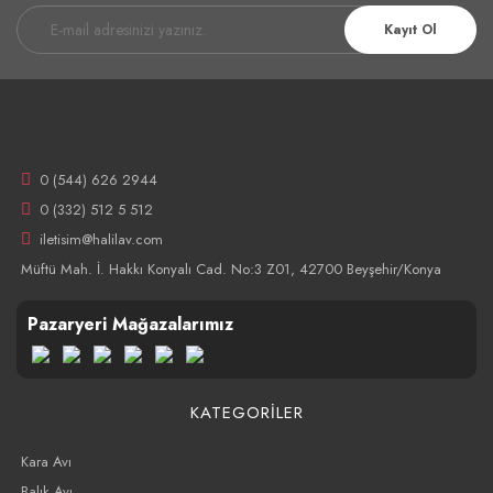
Kayıt Ol
0 (544) 626 2944
0 (332) 512 5 512
iletisim@halilav.com
Müftü Mah. İ. Hakkı Konyalı Cad. No:3 Z01, 42700 Beyşehir/Konya
Pazaryeri Mağazalarımız
KATEGORİLER
Kara Avı
Balık Avı