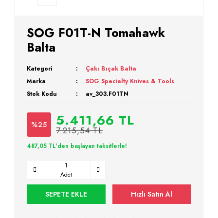
SOG F01T-N Tomahawk
Balta
Kategori
Çakı Bıçak Balta
Marka
SOG Specialty Knives & Tools
Stok Kodu
av_303.F01TN
5.411,66 TL
%25
7.215,54 TL
487,05 TL'den başlayan taksitlerle!
Adet
SEPETE EKLE
Hızlı Satın Al