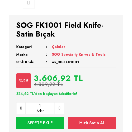
SOG FK1001 Field Knife-
Satin Bıçak
Kategori
Çakılar
Marka
SOG Specialty Knives & Tools
Stok Kodu
av_303.FK1001
3.606,92 TL
%25
4.809,22 TL
324,62 TL'den başlayan taksitlerle!
Adet
SEPETE EKLE
Hızlı Satın Al