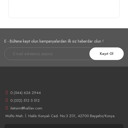
E - Bültene kayıt olun kampanyalardan ilk siz haberdar olun !
Kayıt Ol
0 (544) 626 2944
0 (332) 512 5 512
iletisim@halilav.com
Müftü Mah. İ. Hakkı Konyalı Cad. No:3 Z01, 42700 Beyşehir/Konya