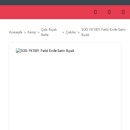
Çakı Bıçak
SOG FK1001 Field Knife-Satin
Anasayfa
Kamp
Çakılar
Balta
Bıçak