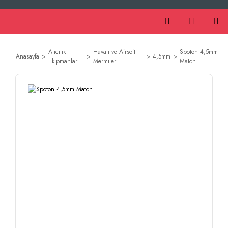
Atıcılık
Havalı ve Airsoft
Spoton 4,5mm
Anasayfa
4,5mm
Ekipmanları
Mermileri
Match