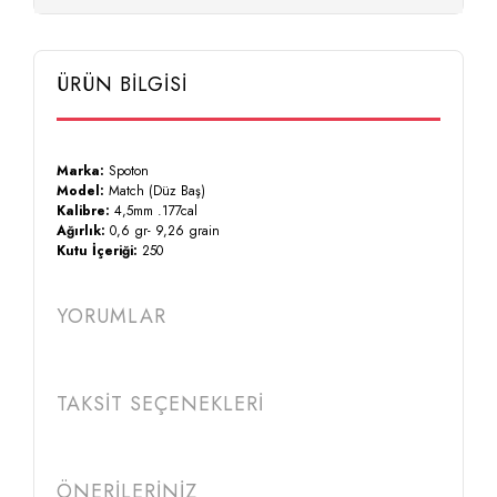
ÜRÜN BİLGİSİ
Marka:
Spoton
Model:
Match (Düz Baş)
Kalibre:
4,5mm .177cal
Ağırlık:
0,6 gr- 9,26 grain
Kutu İçeriği:
250
YORUMLAR
TAKSİT SEÇENEKLERİ
ÖNERİLERİNİZ