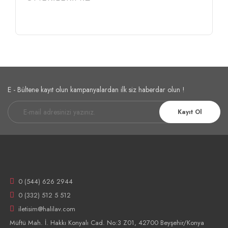
Etiketler :
spoton
disechi
spoton 4.5
spoton pellet
spoton pellet 4.5
E - Bültene kayıt olun kampanyalardan ilk siz haberdar olun !
Kayıt Ol
0 (544) 626 2944
0 (332) 512 5 512
iletisim@halilav.com
Müftü Mah. İ. Hakkı Konyalı Cad. No:3 Z01, 42700 Beyşehir/Konya