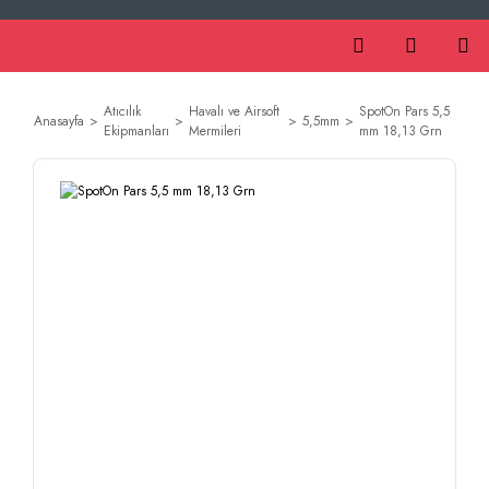
Atıcılık
Havalı ve Airsoft
SpotOn Pars 5,5
Anasayfa
5,5mm
Ekipmanları
Mermileri
mm 18,13 Grn