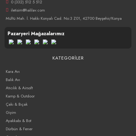
0 (332) 512 5 512
iletisim@halilav.com
Müftü Mah. İ. Hakkı Konyalı Cad. No:3 Z01, 42700 Beyşehir/Konya
Pazaryeri Mağazalarımız
KATEGORİLER
Kara Avı
Balık Avı
Atıcılık & Airsoft
Kamp & Outdoor
Çakı & Bıçak
Giyim
Ayakkabı & Bot
Dürbün & Fener