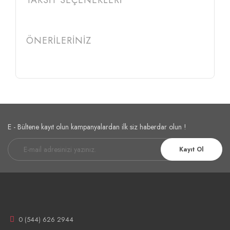
TAKSİT SEÇENEKLERİ
ÖNERİLERİNİZ
Etiketler :
spoton pars
spot on pars
E - Bültene kayıt olun kampanyalardan ilk siz haberdar olun !
Kayıt Ol
0 (544) 626 2944