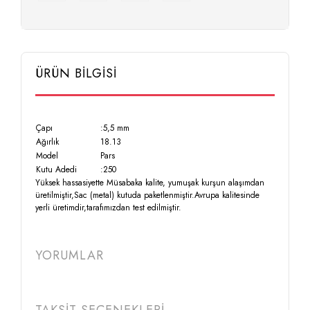
ÜRÜN BİLGİSİ
Çapı
:5,5 mm
Ağırlık
18.13
Model
Pars
Kutu Adedi
:250
Yüksek hassasiyette Müsabaka kalite, yumuşak kurşun alaşımdan
üretilmiştir,Sac (metal) kutuda paketlenmiştir.Avrupa kalitesinde
yerli üretimdir,tarafımızdan test edilmiştir.
YORUMLAR