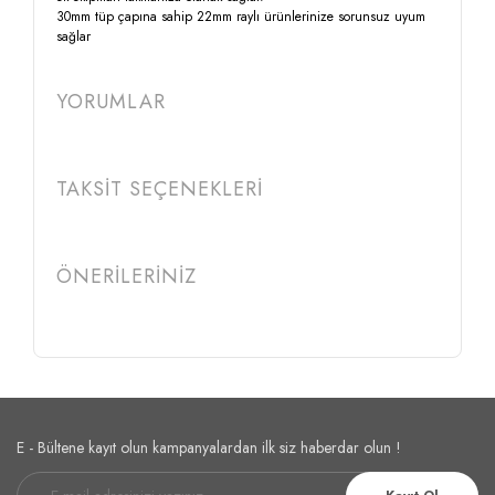
30mm tüp çapına sahip 22mm raylı ürünlerinize sorunsuz uyum
sağlar
YORUMLAR
TAKSİT SEÇENEKLERİ
ÖNERİLERİNİZ
E - Bültene kayıt olun kampanyalardan ilk siz haberdar olun !