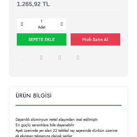
1.265,92 TL
Adet
SEPETE EKLE
Hızlı Satın Al
ÜRÜN BİLGİSİ
Dayanıklı alüminyum metal alaşımdan imal edilmiştir.
En güçlü sarsıntılara bile dayanabilir
Ayak üzerinde yer alan 22 taktikal ray sayesinde dürbün üzerine
ek ekipman takmanıza olanak sağlar.