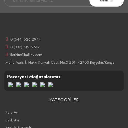
Kayıt Ol
0 (544) 626 2944
0 (332) 512 5 512
iletisim@halilav.com
Müftü Mah. İ. Hakkı Konyalı Cad. No:3 Z01, 42700 Beyşehir/Konya
Pazaryeri Mağazalarımız
KATEGORİLER
Kara Avı
Balık Avı
Atıcılık & Airsoft