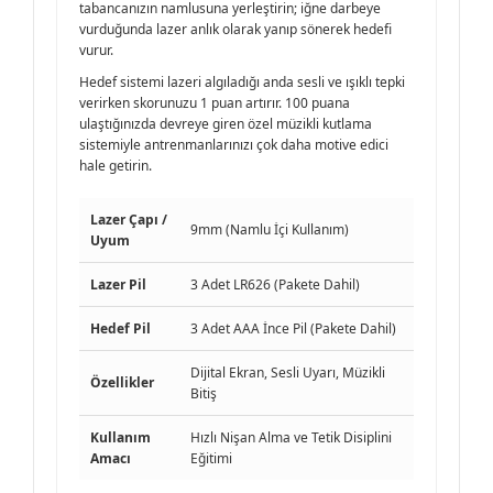
tabancanızın namlusuna yerleştirin; iğne darbeye
vurduğunda lazer anlık olarak yanıp sönerek hedefi
vurur.
Hedef sistemi lazeri algıladığı anda sesli ve ışıklı tepki
verirken skorunuzu 1 puan artırır. 100 puana
ulaştığınızda devreye giren özel müzikli kutlama
sistemiyle antrenmanlarınızı çok daha motive edici
hale getirin.
Lazer Çapı /
9mm (Namlu İçi Kullanım)
Uyum
Lazer Pil
3 Adet LR626 (Pakete Dahil)
Hedef Pil
3 Adet AAA İnce Pil (Pakete Dahil)
Dijital Ekran, Sesli Uyarı, Müzikli
Özellikler
Bitiş
Kullanım
Hızlı Nişan Alma ve Tetik Disiplini
Amacı
Eğitimi