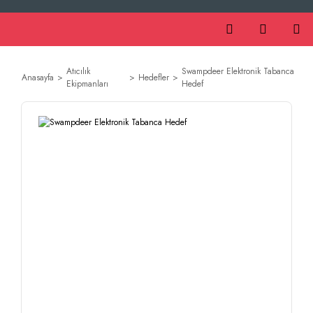
Atıcılık
Swampdeer Elektronik Tabanca
Anasayfa
Hedefler
Ekipmanları
Hedef