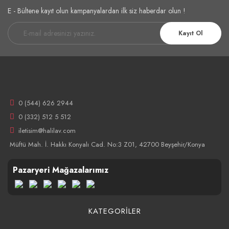
E - Bültene kayıt olun kampanyalardan ilk siz haberdar olun !
Kayıt Ol
0 (544) 626 2944
0 (332) 512 5 512
iletisim@halilav.com
Müftü Mah. İ. Hakkı Konyalı Cad. No:3 Z01, 42700 Beyşehir/Konya
Pazaryeri Mağazalarımız
KATEGORİLER