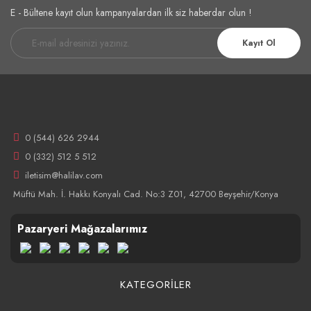
E - Bültene kayıt olun kampanyalardan ilk siz haberdar olun !
Kayıt Ol
0 (544) 626 2944
0 (332) 512 5 512
iletisim@halilav.com
Müftü Mah. İ. Hakkı Konyalı Cad. No:3 Z01, 42700 Beyşehir/Konya
Pazaryeri Mağazalarımız
KATEGORİLER