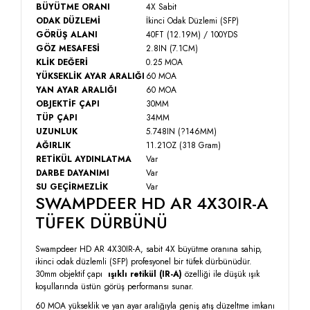
BÜYÜTME ORANI
4X Sabit
ODAK DÜZLEMİ
İkinci Odak Düzlemi (SFP)
GÖRÜŞ ALANI
40FT (12.19M) / 100YDS
GÖZ MESAFESİ
2.8IN (7.1CM)
KLİK DEĞERİ
0.25 MOA
YÜKSEKLİK AYAR ARALIĞI
60 MOA
YAN AYAR ARALIĞI
60 MOA
OBJEKTİF ÇAPI
30MM
TÜP ÇAPI
34MM
UZUNLUK
5.748IN (?146MM)
AĞIRLIK
11.21OZ (318 Gram)
RETİKÜL AYDINLATMA
Var
DARBE DAYANIMI
Var
SU GEÇİRMEZLİK
Var
SWAMPDEER HD AR 4X30IR-A
TÜFEK DÜRBÜNÜ
Swampdeer HD AR 4X30IR-A, sabit 4X büyütme oranına sahip,
ikinci odak düzlemli (SFP) profesyonel bir tüfek dürbünüdür.
30mm objektif çapı
ışıklı retikül (IR-A)
özelliği ile düşük ışık
koşullarında üstün görüş performansı sunar.
60 MOA yükseklik ve yan ayar aralığıyla geniş atış düzeltme imkanı