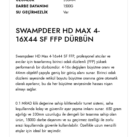
UZUNLUK
330MM
DARBE DAYANIMI
1500G
SU GEÇİRMEZLİK
Var
SWAMPDEER HD MAX 4-
16X44 SF FFP DÜRBÜN
Swampdeer HD Max 4-16x44 SF FFP, profesyonel atıcılar ve
avcılar için tasarlanmış birinci odak düzlemli (FFP) yüksek
performanslı bir dürbümdür. 4-16x değişken büyütme oranı ve
44mm objektif çapıyla geniş bir görüş alanı sunar. Birinci odak
düzlemi sayesinde retikül boyutu büyütme oranına göre otomatik
olarak ayarlanır, bu da her büyütme seviyesinde hassas nişan
almayı sağlar.
0.1 MRAD klik değerine sahip kilitlenebilir turret sistemi, saha
koşullarında kolay ve güvenilir ayar yapma imkanı sunar. 650 gram
ağırlığı ve 330mm uzunluğu ile dengeli bir tasarıma sahip olan
ürün, 1500G darbe dayanımı ve su geçirmez özelliği ile zorlu
arazi koşullarında güvenle kullanılabilir. Özellikle uzun menzilli
atışlar için ideal bir seçimdir.