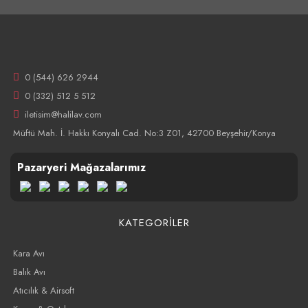
0 (544) 626 2944
0 (332) 512 5 512
iletisim@halilav.com
Müftü Mah. İ. Hakkı Konyalı Cad. No:3 Z01, 42700 Beyşehir/Konya
Pazaryeri Mağazalarımız
KATEGORİLER
Kara Avı
Balık Avı
Atıcılık & Airsoft