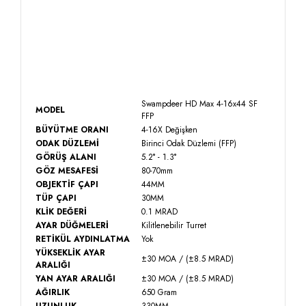
Swampdeer HD Max 4-16x44 SF
MODEL
FFP
BÜYÜTME ORANI
4-16X Değişken
ODAK DÜZLEMİ
Birinci Odak Düzlemi (FFP)
GÖRÜŞ ALANI
5.2° - 1.3°
GÖZ MESAFESİ
80-70mm
OBJEKTİF ÇAPI
44MM
TÜP ÇAPI
30MM
KLİK DEĞERİ
0.1 MRAD
AYAR DÜĞMELERİ
Kilitlenebilir Turret
RETİKÜL AYDINLATMA
Yok
YÜKSEKLİK AYAR
±30 MOA / (±8.5 MRAD)
ARALIĞI
YAN AYAR ARALIĞI
±30 MOA / (±8.5 MRAD)
AĞIRLIK
650 Gram