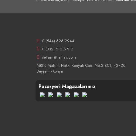
0 (544) 626 2944
0 (332) 512 5 512
iletisim@halilav.com
Müftü Mah. İ. Hakkı Konyalı Cad. No:3 Z01, 42700
Beyşehir/Konya
Pazaryeri Mağazalarımız