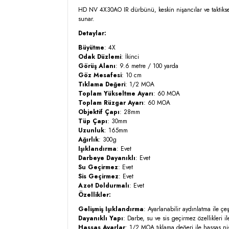
HD NV 4X30AO IR dürbünü, keskin nişancılar ve taktiksel o
sunar.
Detaylar:
Büyütme
: 4X
Odak Düzlemi
: İkinci
Görüş Alanı
: 9.6 metre / 100 yarda
Göz Mesafesi
: 10 cm
Tıklama Değeri
: 1/2 MOA
Toplam Yükseltme Ayarı
: 60 MOA
Toplam Rüzgar Ayarı
: 60 MOA
Objektif Çapı
: 28mm
Tüp Çapı
: 30mm
Uzunluk
: 165mm
Ağırlık
: 300g
Işıklandırma
: Evet
Darbeye Dayanıklı
: Evet
Su Geçirmez
: Evet
Sis Geçirmez
: Evet
Azot Doldurmalı
: Evet
Özellikler:
Gelişmiş Işıklandırma
: Ayarlanabilir aydınlatma ile çeş
Dayanıklı Yapı
: Darbe, su ve sis geçirmez özellikleri il
Hassas Ayarlar
: 1/2 MOA tıklama değeri ile hassas ni