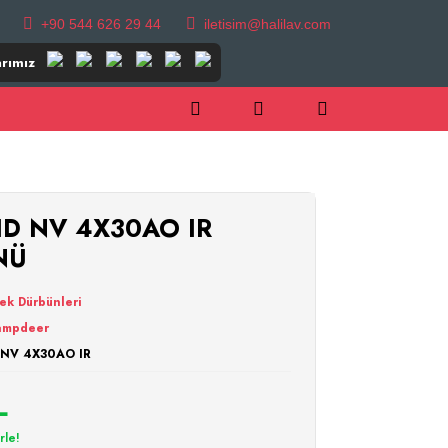
+90 544 626 29 44
iletisim@halilav.com
rımız
D NV 4X30AO IR
NÜ
ek Dürbünleri
ampdeer
 NV 4X30AO IR
L
rle!