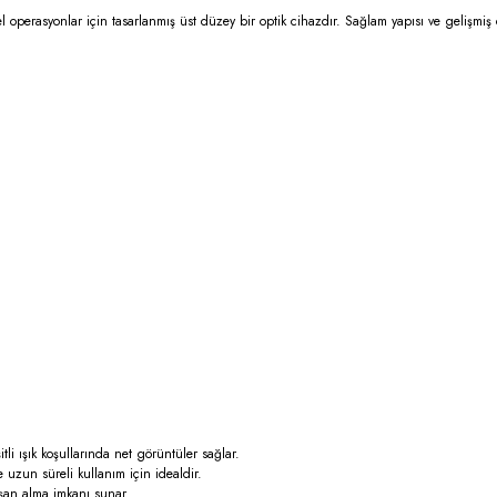
perasyonlar için tasarlanmış üst düzey bir optik cihazdır. Sağlam yapısı ve gelişmiş öz
itli ışık koşullarında net görüntüler sağlar.
e uzun süreli kullanım için idealdir.
şan alma imkanı sunar.