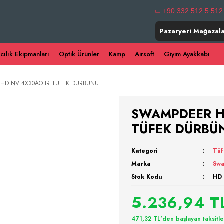
+90 332 512 5 512
Pazaryeri Mağazala
ıcılık Ekipmanları
Optik Ürünler
Kamp
Airsoft
Giyim Ayakkabı
HD NV 4X30AO IR TÜFEK DÜRBÜNÜ
SWAMPDEER H
TÜFEK DÜRBÜ
Kategori
Tüf
Marka
Sw
Stok Kodu
HD
5.236,94 T
471,32 TL'den başlayan taksitle