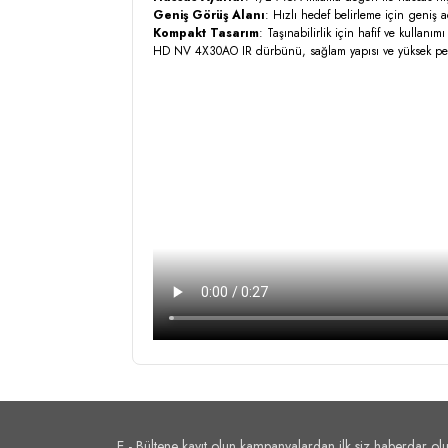
Geniş Görüş Alanı
: Hızlı hedef belirleme için geniş a
Kompakt Tasarım
: Taşınabilirlik için hafif ve kullanımı
HD NV 4X30AO IR dürbünü, sağlam yapısı ve yüksek perfor
E - Bültene kayıt olun kampanyalardan ilk siz haberdar olu