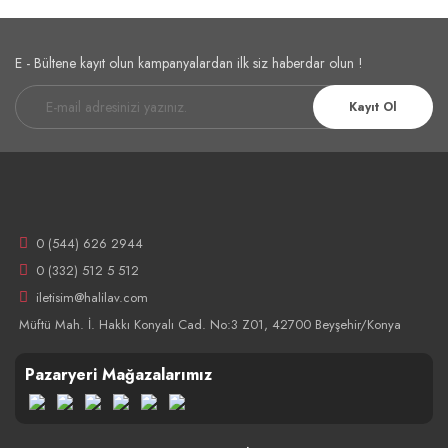
E - Bültene kayıt olun kampanyalardan ilk siz haberdar olun !
Kayıt Ol
0 (544) 626 2944
0 (332) 512 5 512
iletisim@halilav.com
Müftü Mah. İ. Hakkı Konyalı Cad. No:3 Z01, 42700 Beyşehir/Konya
Pazaryeri Mağazalarımız