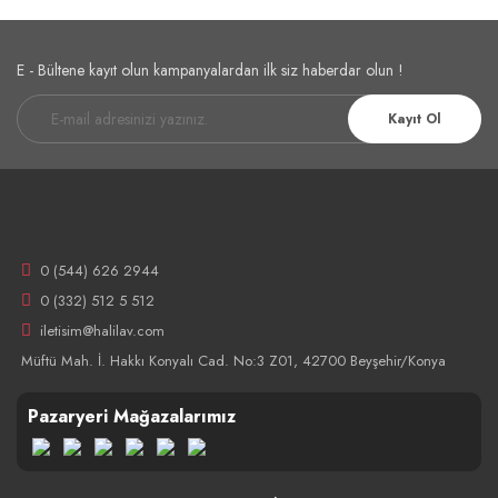
E - Bültene kayıt olun kampanyalardan ilk siz haberdar olun !
Kayıt Ol
0 (544) 626 2944
0 (332) 512 5 512
iletisim@halilav.com
Müftü Mah. İ. Hakkı Konyalı Cad. No:3 Z01, 42700 Beyşehir/Konya
Pazaryeri Mağazalarımız