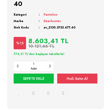
40
Kategori
Pantolon
Marka
Deerhunter
Stok Kodu
av_2130.3733.477.40
8.603,41 TL
%15
10.121,66 TL
774,31 TL'den başlayan taksitlerle!
Adet
SEPETE EKLE
Hızlı Satın Al