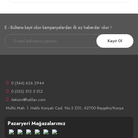
E - Bültene kayıt olun kampanyalardan ilk siz haberdar olun !
Kayıt Ol
0 (544) 626 2944
0 (332) 512 5 512
iletisim@halilav.com
Müftü Mah. İ. Hakkı Konyalı Cad. No:3 Z01, 42700 Beyşehir/Konya
Pazaryeri Mağazalarımız