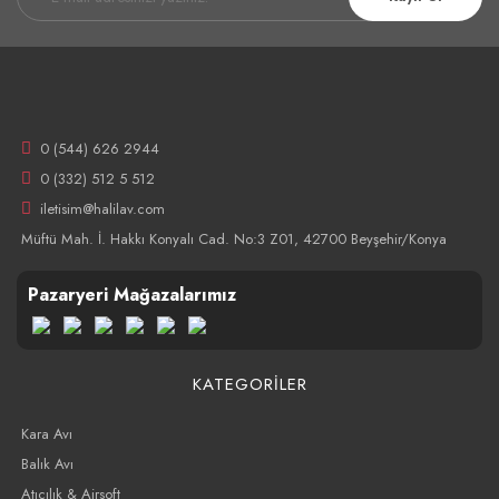
0 (544) 626 2944
0 (332) 512 5 512
iletisim@halilav.com
Müftü Mah. İ. Hakkı Konyalı Cad. No:3 Z01, 42700 Beyşehir/Konya
Pazaryeri Mağazalarımız
KATEGORİLER
Kara Avı
Balık Avı
Atıcılık & Airsoft