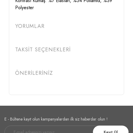
Kontrast Kumaş: %7 Elastan, %54 Poliamid, %39
Polyester
YORUMLAR
TAKSİT SEÇENEKLERİ
ÖNERİLERİNİZ
E - Bültene kayıt olun kampanyalardan ilk siz haberdar olun !
Kayıt Ol