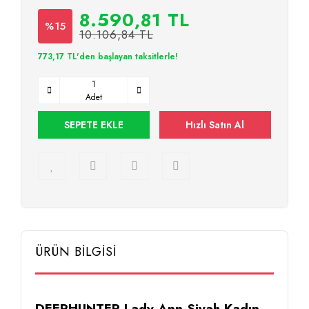
8.590,81 TL
%15
10.106,84 TL
773,17 TL'den başlayan taksitlerle!
Adet
SEPETE EKLE
Hızlı Satın Al
ÜRÜN BİLGİSİ
DEERHUNTER Lady Ann Siyah Kadın