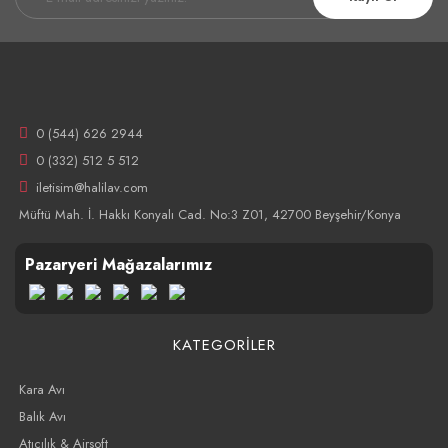
0 (544) 626 2944
0 (332) 512 5 512
iletisim@halilav.com
Müftü Mah. İ. Hakkı Konyalı Cad. No:3 Z01, 42700 Beyşehir/Konya
Pazaryeri Mağazalarımız
KATEGORİLER
Kara Avı
Balık Avı
Atıcılık & Airsoft