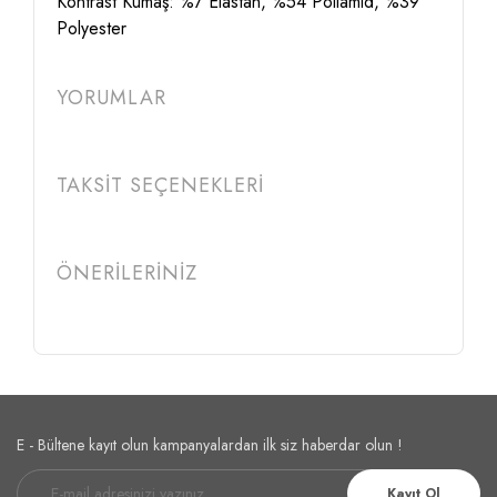
Kontrast Kumaş: %7 Elastan, %54 Poliamid, %39
Polyester
YORUMLAR
TAKSİT SEÇENEKLERİ
ÖNERİLERİNİZ
E - Bültene kayıt olun kampanyalardan ilk siz haberdar olun !
Kayıt Ol