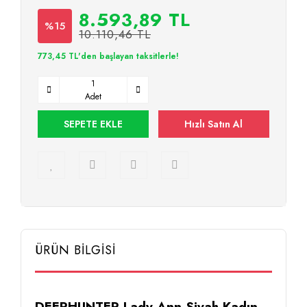
8.593,89 TL
%15
10.110,46 TL
773,45 TL'den başlayan taksitlerle!
Adet
SEPETE EKLE
Hızlı Satın Al
ÜRÜN BİLGİSİ
DEERHUNTER Lady Ann Siyah Kadın