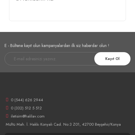
E - Bültene kayıt olun kampanyalardan ilk siz haberdar olun !
Kayıt Ol
0 (544) 626 2944
0 (332) 512 5 512
iletisim@halilav.com
Müftü Mah. İ. Hakkı Konyalı Cad. No:3 Z01, 42700 Beyşehir/Konya