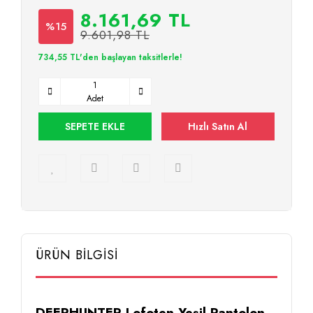
8.161,69 TL
%15
9.601,98 TL
734,55 TL'den başlayan taksitlerle!
Adet
SEPETE EKLE
Hızlı Satın Al
ÜRÜN BİLGİSİ
DEERHUNTER Lofoten Yeşil Pantolon -