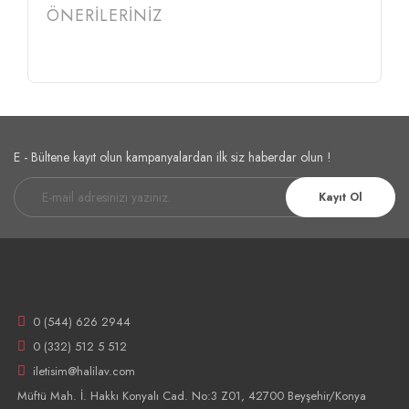
ÖNERİLERİNİZ
E - Bültene kayıt olun kampanyalardan ilk siz haberdar olun !
Kayıt Ol
0 (544) 626 2944
0 (332) 512 5 512
iletisim@halilav.com
Müftü Mah. İ. Hakkı Konyalı Cad. No:3 Z01, 42700 Beyşehir/Konya