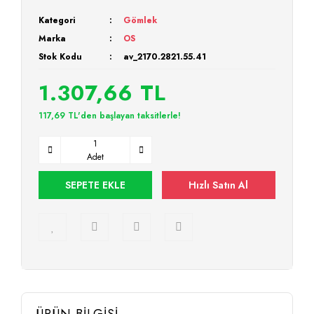
Kategori
Gömlek
Marka
OS
Stok Kodu
av_2170.2821.55.41
1.307,66 TL
117,69 TL'den başlayan taksitlerle!
Adet
SEPETE EKLE
Hızlı Satın Al