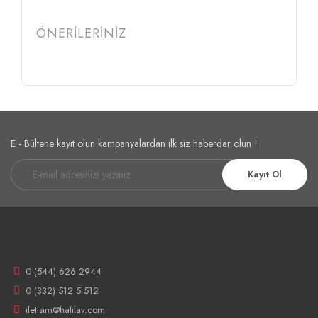
ÖNERİLERİNİZ
E - Bültene kayıt olun kampanyalardan ilk siz haberdar olun !
Kayıt Ol
0 (544) 626 2944
0 (332) 512 5 512
iletisim@halilav.com