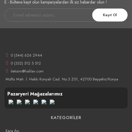
E - Bültene kayıt olun kampanyalardan ilk siz haberdar olun !
Kayıt Ol
0 (544) 626 2944
0 (332) 512 5 512
iletisim@halilav.com
Müftü Mah. İ. Hakkı Konyalı Cad. No:3 Z01, 42700 Beyşehir/Konya
Pazaryeri Mağazalarımız
KATEGORİLER
Kara Avı