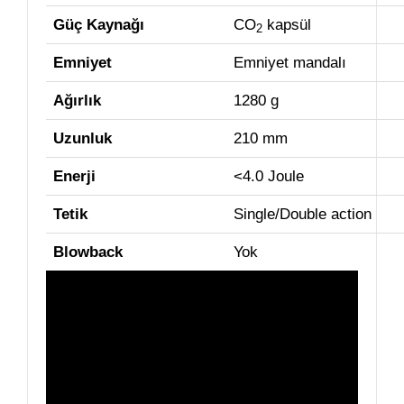
Güç Kaynağı
CO
kapsül
2
Emniyet
Emniyet mandalı
Ağırlık
1280 g
Uzunluk
210 mm
Enerji
<4.0 Joule
Tetik
Single/Double action
Blowback
Yok