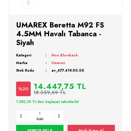
UMAREX Beretta M92 FS
4.5MM Havalı Tabanca -
Siyah
Kategori
Non Blowback
Marka
Umarex
Stok Kodu
av_477.419.00.00
14.447,75 TL
%20
18.059,69 TL
1.300,30 TL'den başlayan taksitlerle!
Adet
SEPETE EKLE
Hızlı Satın Al