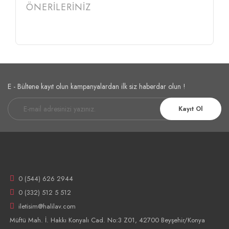
ÖNERİLERİNİZ
E - Bültene kayıt olun kampanyalardan ilk siz haberdar olun !
Kayıt Ol
0 (544) 626 2944
0 (332) 512 5 512
iletisim@halilav.com
Müftü Mah. İ. Hakkı Konyalı Cad. No:3 Z01, 42700 Beyşehir/Konya