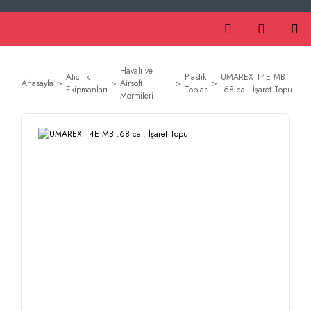
Havalı ve
Atıcılık
Plastik
UMAREX T4E MB
Anasayfa
Airsoft
Ekipmanları
Toplar
.68 cal. İşaret Topu
Mermileri