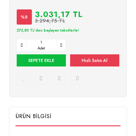
3.031,17 TL
%8
3.294,75 TL
272,80 TL'den başlayan taksitlerle!
Adet
SEPETE EKLE
Hızlı Satın Al
ÜRÜN BİLGİSİ